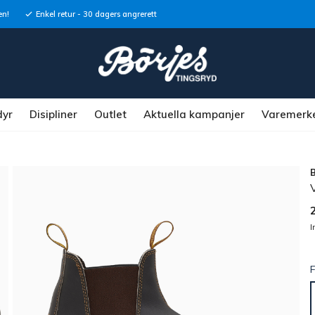
en!
Enkel retur - 30 dagers angrerett
dyr
Disipliner
Outlet
Aktuella kampanjer
Varemerk
I