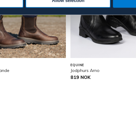
Allow selection
EQUINE
rande
Jodphurs Arno
819 NOK