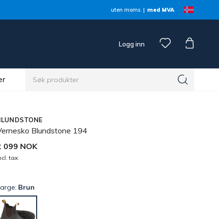
uten moms
med MVA
Logg inn
er
BLUNDSTONE
Vernesko Blundstone 194
2 099 NOK
ncl. tax:
Farge:
Brun