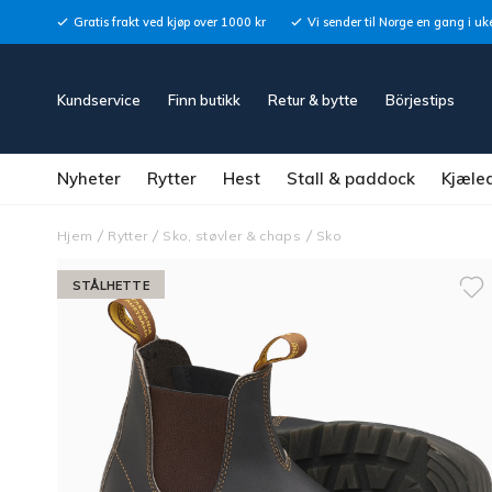
Gratis frakt ved kjøp over 1000 kr
Vi sender til Norge en gang i uk
Kundservice
Finn butikk
Retur & bytte
Börjestips
Nyheter
Rytter
Hest
Stall & paddock
Kjæle
Hjem
Rytter
Sko, støvler & chaps
Sko
STÅLHETTE