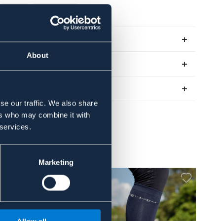
BRUN
STÅLHETTE
Se lager i butikk
About
Anmeldelser
About the brand
se our traffic. We also share
ers who may combine it with
 services.
Marketing