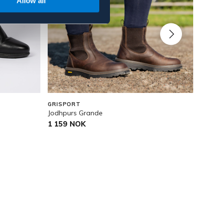
Allow all
OU
GRISPORT
EQUI
Jodhpurs Grande
Vinte
1 159 NOK
179
Pris v