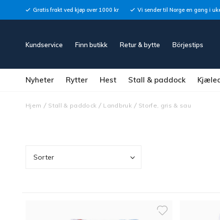
Gratis frakt ved kjøp over 1000 kr
Vi sender til Norge en gang i uk
Kundservice
Finn butikk
Retur & bytte
Börjestips
Nyheter
Rytter
Hest
Stall & paddock
Kjæle
Hjem
Stall & paddock
Landbruk
Storfe, gris & sau
Sorter