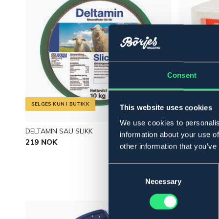
Consent
SELGES KUN I BUTIKK
SELGES KUN 
This website uses cookies
We use cookies to personalis
DELTAMIN SAU SLIKK
SALTSTEIN 
information about your use of
219 NOK
99,90 NOK
other information that you’ve
Consent
Selection
Necessary