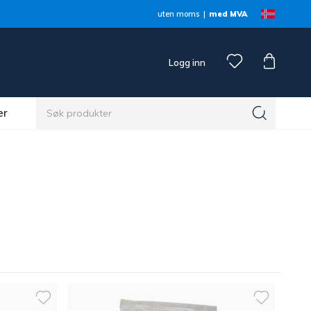
uten moms
med MVA
Logg inn
er