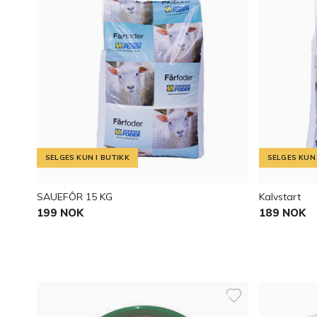
SELGES KUN I BUTIKK
SELGES KUN 
SAUEFÔR 15 KG
Kalvstart
199 NOK
189 NOK