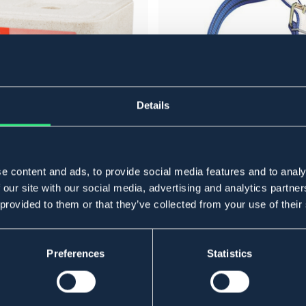
Details
I BUTIKK
e content and ads, to provide social media features and to analy
UNIVERSAL 10 KG
BÖRJES
 our site with our social media, advertising and analytics partn
HALSREIM SAU/KALV 80 CM * 2
 provided to them or that they’ve collected from your use of their
109 NOK
Preferences
Statistics