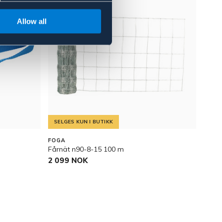
Allow all
SELGES KUN I BUTIKK
FOGA
Fårnät n90-8-15 100 m
2 099 NOK