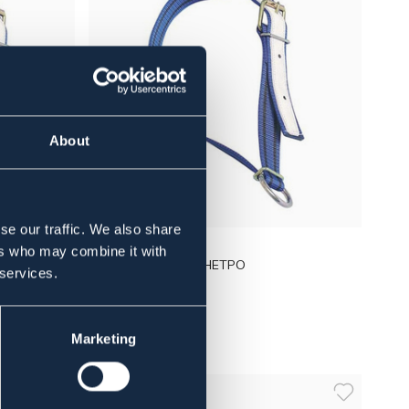
About
se our traffic. We also share
BÖRJES
ers who may combine it with
4 MM
HALSREIM 80 CM SHETPO
 services.
129 NOK
Marketing