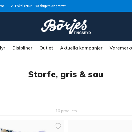
en!
Enkel retur - 30 dagers angrerett
dyr
Disipliner
Outlet
Aktuella kampanjer
Varemerk
Storfe, gris & sau
16 products