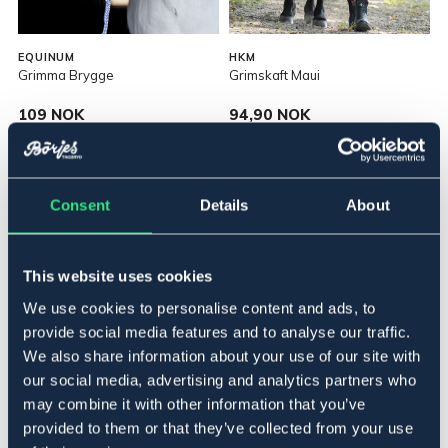
EQUINUM
HKM
Grimma Brygge
Grimskaft Maui
109 NOK
94,90 NOK
Consent
Details
About
This website uses cookies
We use cookies to personalise content and ads, to
provide social media features and to analyse our traffic.
We also share information about your use of our site with
our social media, advertising and analytics partners who
may combine it with other information that you’ve
provided to them or that they’ve collected from your use
KÄLLQUIST
BÖRJES