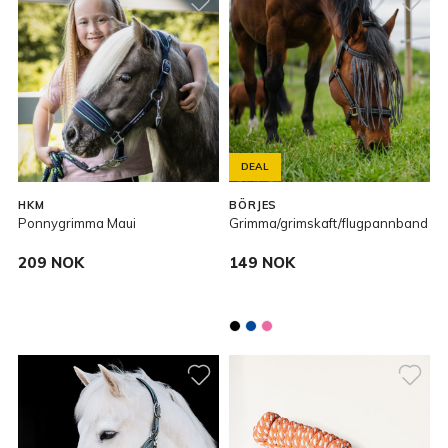
DEAL
HKM
BÖRJES
Ponnygrimma Maui
Grimma/grimskaft/flugpannband
209 NOK
149 NOK