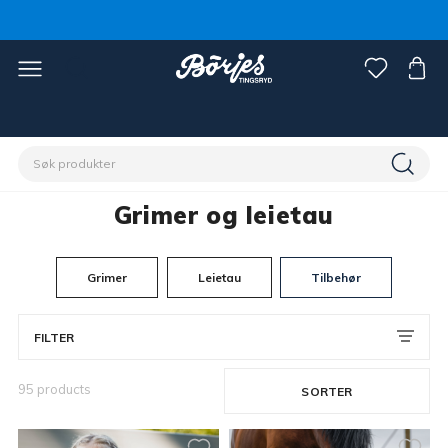
Hjem
Hest
Grimer og leietau
Grimer og leietau
Grimer
Leietau
Tilbehør
FILTER
95 products
SORTER