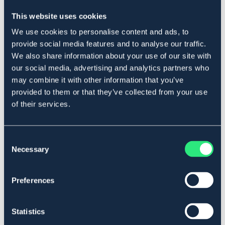
ikke er i original stand.
This website uses cookies
Retur/bytte i butikk
We use cookies to personalise content and ads, to
Ønsker du å foreta et bytte eller returnere et produkt i
provide social media features and to analyse our traffic.
en av våre butikker, er det gratis. Ikke glem å ta med
We also share information about your use of our site with
kvittering/følgeseddel når du ønsker å returnere eller
our social media, advertising and analytics partners who
bytte i butikk.
may combine it with other information that you’ve
Reklamasjon
provided to them or that they’ve collected from your use
of their services.
Kontakt alltid kundeservice før du sender tilbake en
reklamasjon. Når du reklamerer på en vare, skal den være
vasket og rengjort. Vi behandler ingen skitne
reklamasjoner. Alltid oppgi kundenummer ved
Consent
reklamasjon. Vær oppmerksom på at det ikke er tillatt å
Necessary
Selection
teipe/lime etiketter rett på originalemballasjen. Dersom
vi aksepterer reklamasjonen, forbeholder vi oss retten til
Preferences
å reparere produktet i første omgang, og dersom dette
ikke er mulig, sender vi et nytt produkt.
Reklamasjonstiden kan variere.
Statistics
Skulle det være feil ved en artikkel, kan du kontakte oss.