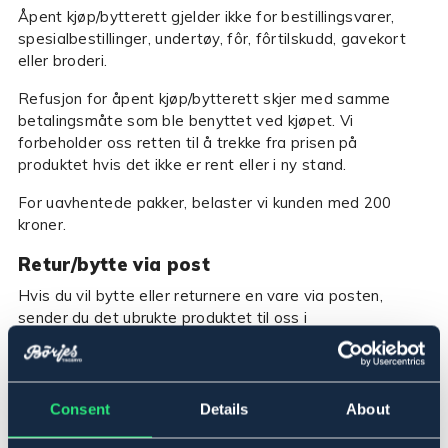
Åpent kjøp/bytterett gjelder ikke for bestillingsvarer,
spesialbestillinger, undertøy, fôr, fôrtilskudd, gavekort
eller broderi.
Refusjon for åpent kjøp/bytterett skjer med samme
betalingsmåte som ble benyttet ved kjøpet. Vi
forbeholder oss retten til å trekke fra prisen på
produktet hvis det ikke er rent eller i ny stand.
For uavhentede pakker, belaster vi kunden med 200
kroner.
Retur/bytte via post
Hvis du vil bytte eller returnere en vare via posten,
sender du det ubrukte produktet til oss i
originalemballasjen samt ytre emballasje. Utfylt
returseddel skal alltid vedlegges. Du finner den på
baksiden av følgeseddelen. Ved retur/bytte er du som
kunde ansvarlig for returfrakten. Vi forbeholder oss
Consent
Details
About
retten til å trekke fra verdireduksjonen dersom produktet