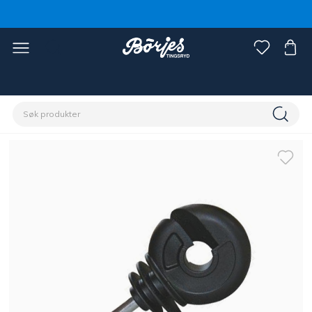
Hjem
Stall & paddock
Gjerde
Tilbehør gjerde