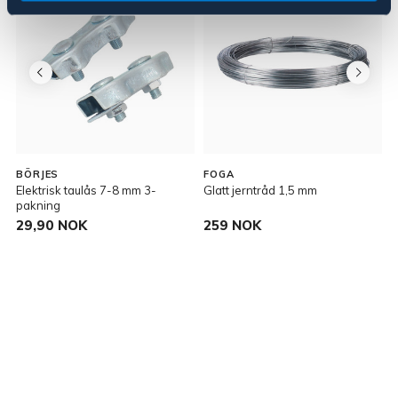
BÖRJES
FOGA
Elektrisk taulås 7-8 mm 3-
Glatt jerntråd 1,5 mm
D
pakning
p
29,90 NOK
259 NOK