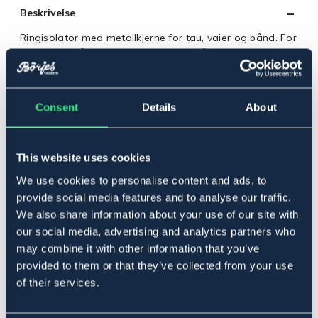
Beskrivelse
Ringisolator med metallkjerne for tau, vaier og bånd. For
5 mm tau, tråd, vaier og 12–20 mm bånd. Selges i 25-
pakning.
Art.nr 15455
Consent
Details
About
Se lager i butikk
Anmeldelser
This website uses cookies
We use cookies to personalise content and ads, to
About the brand
provide social media features and to analyse our traffic.
We also share information about your use of our site with
our social media, advertising and analytics partners who
may combine it with other information that you’ve
Related products
provided to them or that they’ve collected from your use
of their services.