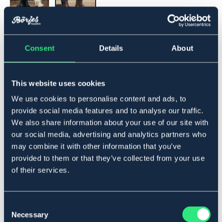
▾
42
Consent
Details
About
Legg i handlekurven
This website uses cookies
På lager
We use cookies to personalise content and ads, to
Se lager i butikk
provide social media features and to analyse our traffic.
We also share information about your use of our site with
our social media, advertising and analytics partners who
Beskrivelse
may combine it with other information that you’ve
Lett fôret jodhpursko med Gritex originalmembran og
provided to them or that they’ve collected from your use
kraftig VIBRAM gummisåle. Beskytter svært godt mot
of their services.
vann og kulde. Laget av førsteklasses skinn.
Vannavstøtende spray anbefales før bruk. Laget i Italia.
Størrelsesguide
Consent
Necessary
Art.nr 1348-BN-42
Selection