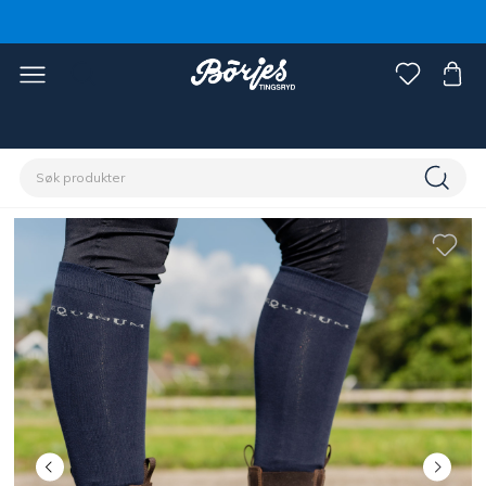
Hjem
Rytter
Sko, støvler & chaps
Sko