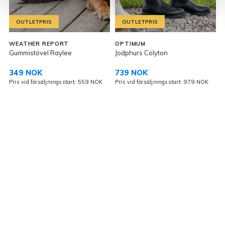
OUTLETPRIS
OUTLETPRIS
WEATHER REPORT
OPTIMUM
E
Gummistövel Raylee
Jodphurs Colyton
V
349 NOK
739 NOK
Pris vid försäljningsstart: 559 NOK
Pris vid försäljningsstart: 979 NOK
P