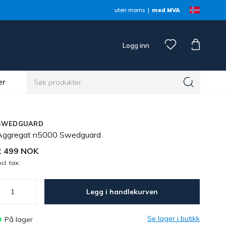
uten moms
med MVA
Logg inn
er
SWEDGUARD
Aggregat n5000 Swedguard
2 499 NOK
ncl. tax:
Legg i handlekurven
Se lager i butikk
På lager