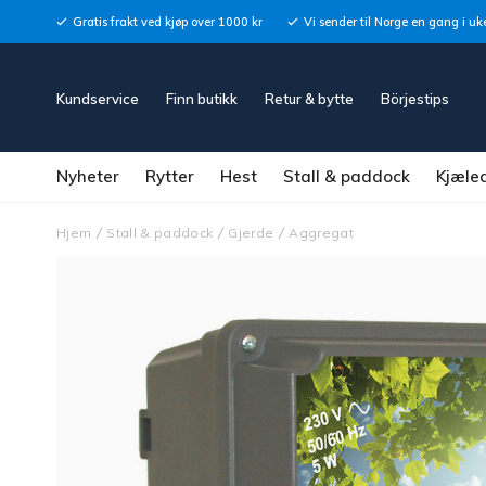
Gratis frakt ved kjøp over 1000 kr
Vi sender til Norge en gang i uk
Kundservice
Finn butikk
Retur & bytte
Börjestips
Nyheter
Rytter
Hest
Stall & paddock
Kjæle
Hjem
Stall & paddock
Gjerde
Aggregat