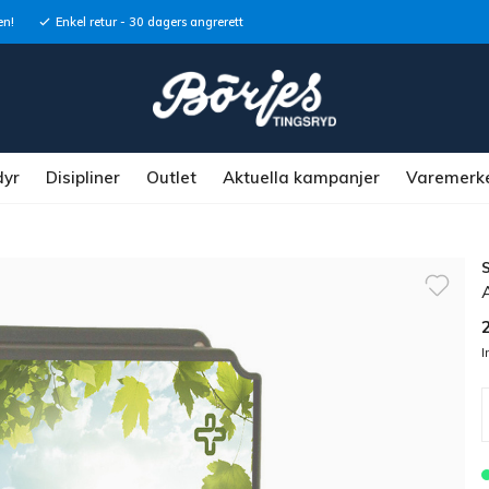
en!
Enkel retur - 30 dagers angrerett
dyr
Disipliner
Outlet
Aktuella kampanjer
Varemerk
I