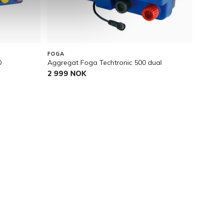
FOGA
SWE
0
Aggregat Foga Techtronic 500 dual
Aggr
2 999 NOK
5 59