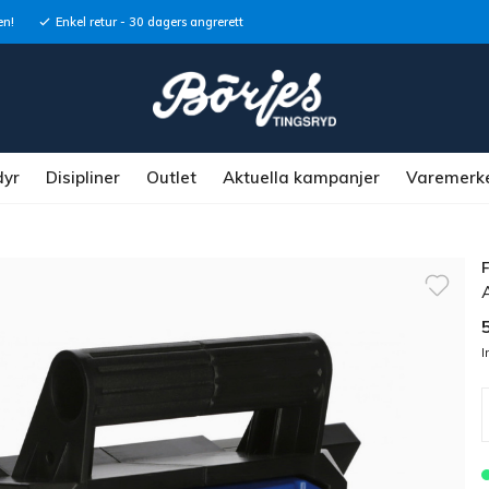
en!
Enkel retur - 30 dagers angrerett
dyr
Disipliner
Outlet
Aktuella kampanjer
Varemerk
I