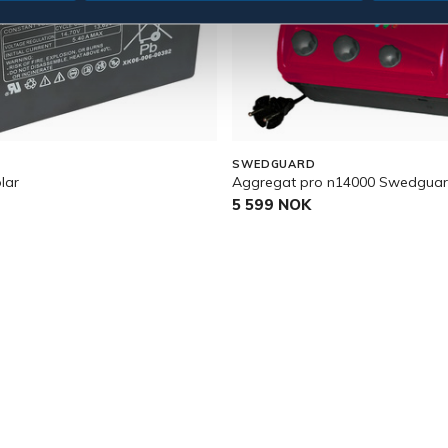
SWEDGUARD
olar
Aggregat pro n14000 Swedgua
5 599 NOK