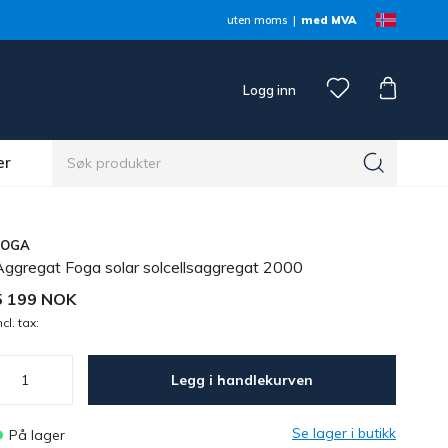
uten moms
med MVA
Logg inn
er
FOGA
Aggregat Foga solar solcellsaggregat 2000
5 199 NOK
ncl. tax:
Legg i handlekurven
Se lager i butikk
På lager