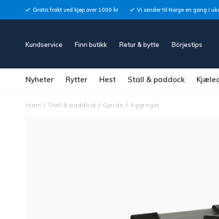
Gratis frakt ved kjøp over 1000 kr
Vi sender til Norge en gang i uk
Kundservice
Finn butikk
Retur & bytte
Börjestips
Nyheter
Rytter
Hest
Stall & paddock
Kjæle
Hjem
Stall & paddock
Gjerde
Aggregat