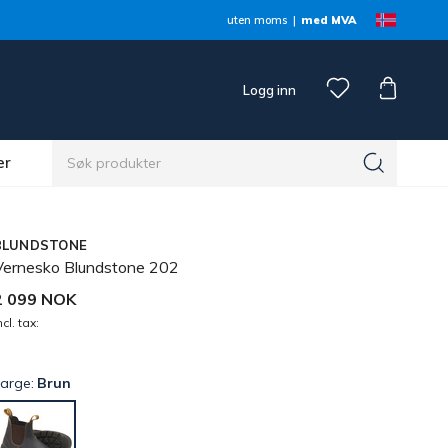
uten moms
med MVA
Logg inn
er
BLUNDSTONE
Vernesko Blundstone 202
2 099 NOK
ncl. tax:
Farge:
Brun