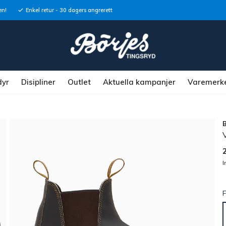
en!
Enkel retur - 30 dagers angrerett
dyr
Disipliner
Outlet
Aktuella kampanjer
Varemerk
I