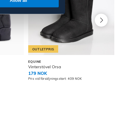
Allow all
OUTLETPRIS
EQUINE
ARIA
Vinterstövel Orsa
Jodh
179 NOK
2 49
Pris vid försäljningsstart: 409 NOK