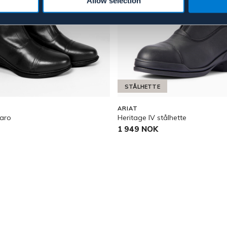
Allow selection
STÅLHETTE
ARIAT
aro
Heritage IV stålhette
1 949 NOK