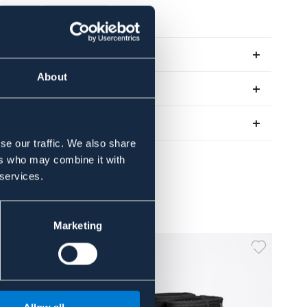
BRUN
STÅLHETTE
Se lager i butikk
About
Anmeldelser
About the brand
se our traffic. We also share
ers who may combine it with
 services.
Marketing