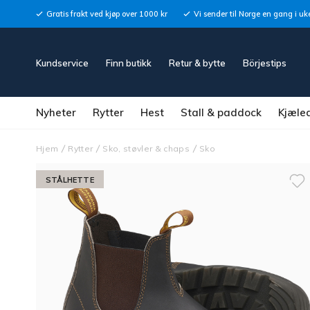
Gratis frakt ved kjøp over 1000 kr
Vi sender til Norge en gang i uk
Kundservice
Finn butikk
Retur & bytte
Börjestips
Nyheter
Rytter
Hest
Stall & paddock
Kjæle
Hjem
Rytter
Sko, støvler & chaps
Sko
STÅLHETTE