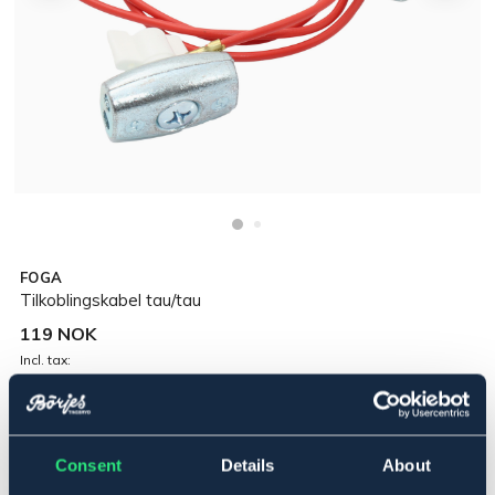
FOGA
Tilkoblingskabel tau/tau
119 NOK
Incl. tax:
Legg i handlekurven
Consent
Details
About
På lager
Se lager i butikk