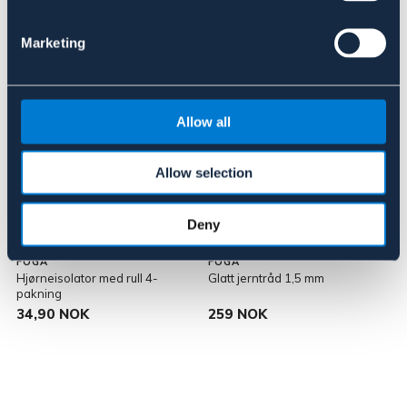
Lignende produkter
Marketing
Allow all
Allow selection
Deny
FOGA
FOGA
Hjørneisolator med rull 4-
Glatt jerntråd 1,5 mm
F
pakning
34,90 NOK
259 NOK