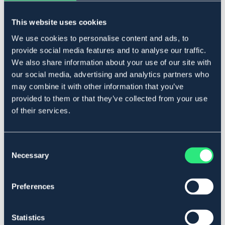
This website uses cookies
Beskrivelse
We use cookies to personalise content and ads, to
provide social media features and to analyse our traffic.
Tilkoblingskabel tau/tau. Tilkoblingskabel mellom elektriske
tau. Tilkoblingskabelen brukes til å klemme to elektriske tau
We also share information about your use of our site with
hvis du har et elektrisk tau på toppen og et elektrisk tau
our social media, advertising and analytics partners who
nederst på stangen. Du klemmer til både øverst og nederst
may combine it with other information that you’ve
på det elektriske tauet slik at strømmen kan ledes bedre
provided to them or that they’ve collected from your use
og mer effektivt i gjerdetråden. Lengde: 80 cm.
of their services.
Art.nr 15497
Se lager i butikk
Consent
Necessary
Selection
Anmeldelser
Preferences
About the brand
Statistics