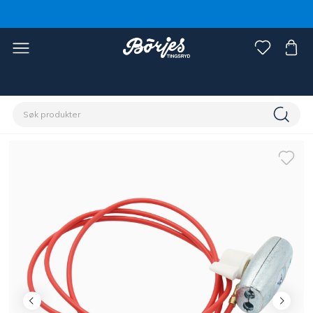
Hjem
Stall & paddock
Gjerde
Tilbehør gjerde