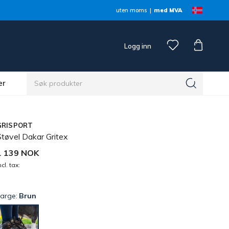
uten moms
med MVA
Logg inn
er
GRISPORT
Støvel Dakar Gritex
1 139 NOK
ncl. tax:
Farge:
Brun