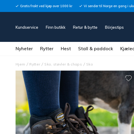
Gratis frakt ved kjøp over 1000 kr
Vi sender til Norge en gang i uk
Kundservice
Finn butikk
Retur & bytte
Börjestips
Nyheter
Rytter
Hest
Stall & paddock
Kjæle
Hjem
Rytter
Sko, støvler & chaps
Sko