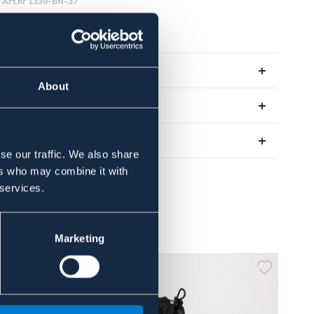
Art.nr 1339-BN-37
BRUN
Se lager i butikk
About
Anmeldelser
About the brand
se our traffic. We also share
ers who may combine it with
 services.
Marketing