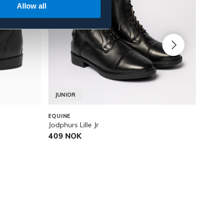
Allow all
JUNIOR
OU
EQUINE
WHIS
Jodphurs Lille Jr
Känga
409 NOK
579
Pris v