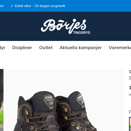
en!
Enkel retur - 30 dagers angrerett
dyr
Disipliner
Outlet
Aktuella kampanjer
Varemerk
I