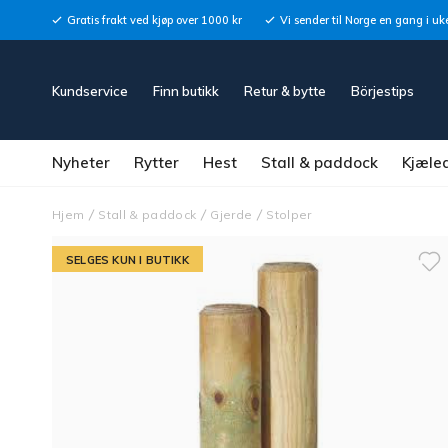
Gratis frakt ved kjøp over 1000 kr
Vi sender til Norge en gang i uk
Kundservice
Finn butikk
Retur & bytte
Börjestips
Nyheter
Rytter
Hest
Stall & paddock
Kjæle
Hjem
Stall & paddock
Gjerde
Stolper
SELGES KUN I BUTIKK