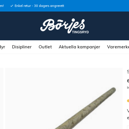
en!
Enkel retur - 30 dagers angrerett
dyr
Disipliner
Outlet
Aktuella kampanjer
Varemerk
I
e