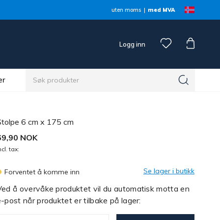
uten moms
med MVA
Logg inn
er
Stolpe 6 cm x 175 cm
69,90 NOK
ncl. tax:
Se lager i butikk
Forventet å komme inn
Ved å overvåke produktet vil du automatisk motta en
-post når produktet er tilbake på lager: