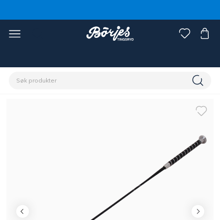
Hjem
Rytter
Rytterutstyr
Pisk