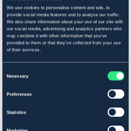
We use cookies to personalise content and ads, to
Hoppestang med strass på håndtak.
provide social media features and to analyse our traffic.
Lengde: 65 cm.
We also share information about your use of our site with
Art.nr 150502
our social media, advertising and analytics partners who
may combine it with other information that you’ve
SVART
provided to them or that they’ve collected from your use
of their services.
Se lager i butikk
Anmeldelser
Consent
Necessary
Selection
About the brand
Preferences
Lignende produkter
Statistics
Marketing