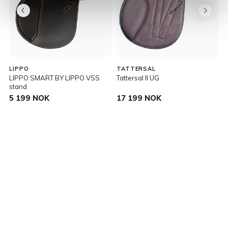
LIPPO
TATTERSAL
y
LIPPO SMART BY LIPPO VSS
Tattersal II UG
S
stand
5 199 NOK
17 199 NOK