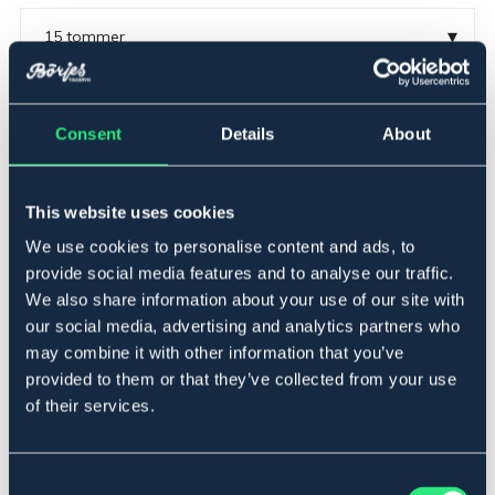
▾
15 tommer
Legg i handlekurven
Consent
Details
About
På lager
Se lager i butikk
This website uses cookies
We use cookies to personalise content and ads, to
Beskrivelse
provide social media features and to analyse our traffic.
Vår populære Robin Hood-sal for juniorer og
We also share information about your use of our site with
ponniryttere har fått nytt design med en helt ny bom
our social media, advertising and analytics partners who
som plasserer rytteren atskillig bedre og riktigere i salen.
may combine it with other information that you’ve
Smal midje gir bedre kontakt. Salen har også fått en
provided to them or that they’ve collected from your use
bredere kanal mellom salputene. Robin Hood-salen er
of their services.
laget av nøye utvalgt amerikansk skinn. Mykt, glatt skinn
i setet og på vulst, og preget, slitesterkt skinn på
trekkene. En flatback-sal med rett bakkurve, og nå med
noe mykere Bayflex-paneler med bred monteringsflate.
Consent