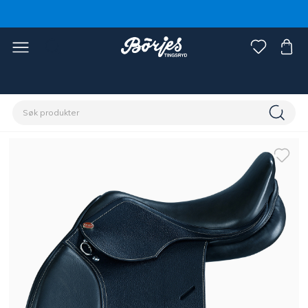
Hjem
Hest
Saler & tilbehør
Saler