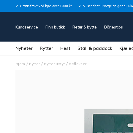
Gratis frakt ved kjøp over 1000 kr
Vi sender til Norge en gang i uk
Kundservice
Finn butikk
Retur & bytte
Börjestips
Nyheter
Rytter
Hest
Stall & paddock
Kjæle
Hjem
Rytter
Rytterutstyr
Reflekser