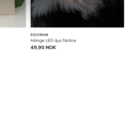
Pann
EQUINUM
Hänge LED-ljus Notice
199
49,90 NOK