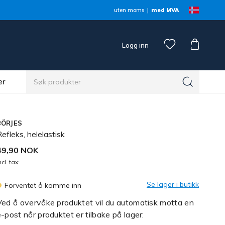
uten moms
med MVA
Logg inn
er
BÖRJES
efleks, helelastisk
49,90 NOK
ncl. tax:
Se lager i butikk
Forventet å komme inn
Ved å overvåke produktet vil du automatisk motta en
-post når produktet er tilbake på lager: