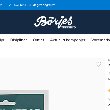
en!
Enkel retur - 30 dagers angrerett
dyr
Disipliner
Outlet
Aktuella kampanjer
Varemerk
R
I
e