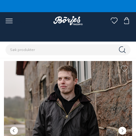
Hjem
Rytter
Dameklær
Jakker og vester dame