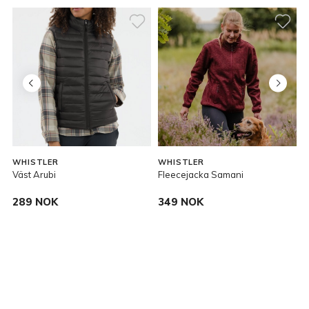
WHISTLER
WHISTLER
Väst Arubi
Fleecejacka Samani
V
289 NOK
349 NOK