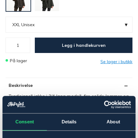
▾
XXL Unisex
Legg i handlekurven
På lager
Se lager i butikk
Beskrivelse
Tradisjonell jakke i 3/4 lang modell, fire solide lommer og
en stor innerlomme. Avtakbar hette. Kraftig 2-veis
messingglidelås. For voks til regnjakke, se varenr. 1009.
Materiale: vokset bomull. Rutete innerfôr.
Consent
Details
About
Tänk på storleken: Eftersom modellen är unisex kan den
upplevas något rymligare.