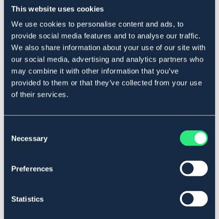
För bästa passform – kika gärna i vår storleksguide
This website uses cookies
innan du beställer.
We use cookies to personalise content and ads, to
Art.nr 1004-BN-XXL
provide social media features and to analyse our traffic.
We also share information about your use of our site with
BRUN
our social media, advertising and analytics partners who
may combine it with other information that you’ve
Se lager i butikk
provided to them or that they’ve collected from your use
of their services.
Anmeldelser
About the brand
Consent
Necessary
Selection
Størrelseguide
Preferences
Related products
Statistics