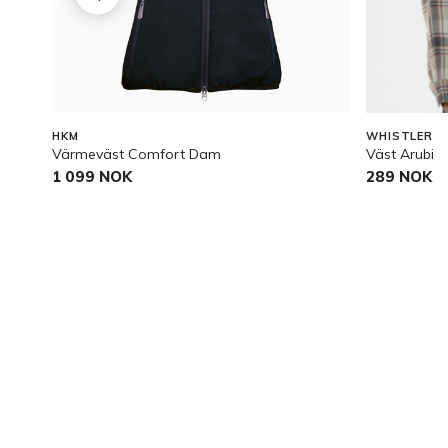
HKM
WHISTLER
Värmeväst Comfort Dam
Väst Arubi
1 099 NOK
289 NOK