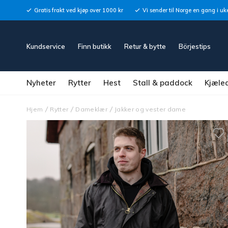
Gratis frakt ved kjøp over 1000 kr
Vi sender til Norge en gang i uk
Kundservice
Finn butikk
Retur & bytte
Börjestips
Nyheter
Rytter
Hest
Stall & paddock
Kjæle
Hjem
Rytter
Dameklær
Jakker og vester dame