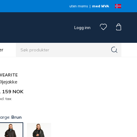
uten moms
med MVA
Logg inn
er
WEARITE
ljejakke
1 159 NOK
ncl. tax:
Farge:
Brun