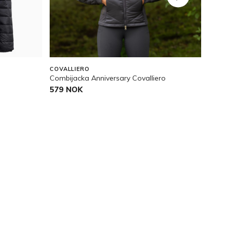
OU
COVALLIERO
ARIA
Combijacka Anniversary Covalliero
Stevn
579 NOK
1 45
Pris v