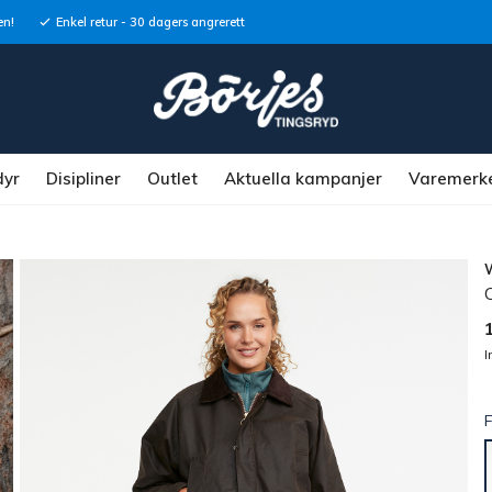
en!
Enkel retur - 30 dagers angrerett
dyr
Disipliner
Outlet
Aktuella kampanjer
Varemerk
O
I