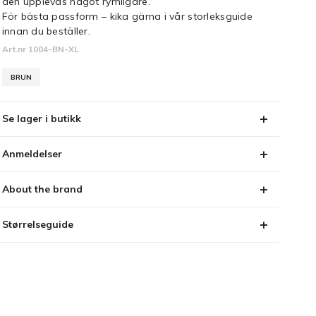
den upplevas något rymligare.
För bästa passform – kika gärna i vår storleksguide
innan du beställer.
Art.nr 1004-BN-XL
BRUN
Se lager i butikk
Anmeldelser
About the brand
Størrelseguide