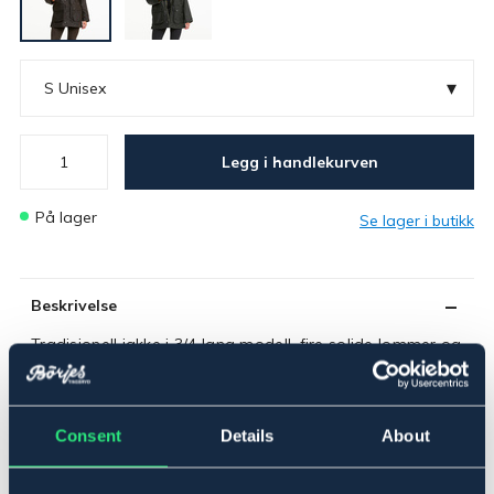
▾
S Unisex
Legg i handlekurven
På lager
Se lager i butikk
Beskrivelse
Tradisjonell jakke i 3/4 lang modell, fire solide lommer og
en stor innerlomme. Avtakbar hette. Kraftig 2-veis
messingglidelås. For voks til regnjakke, se varenr. 1009.
Materiale: vokset bomull. Rutete innerfôr.
Consent
Details
About
Tänk på storleken: Eftersom modellen är unisex kan den
upplevas något rymligare.