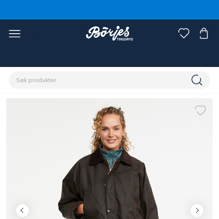
Hjem
Rytter
Dameklær
Jakker og vester dame