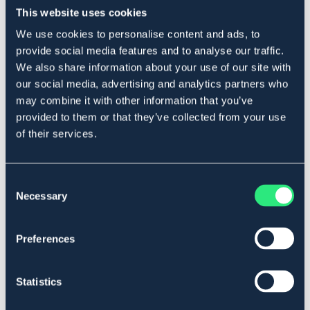
För bästa passform – kika gärna i vår storleksguide
This website uses cookies
innan du beställer.
We use cookies to personalise content and ads, to
Art.nr 1004-BN-S
provide social media features and to analyse our traffic.
We also share information about your use of our site with
BRUN
our social media, advertising and analytics partners who
may combine it with other information that you’ve
Se lager i butikk
provided to them or that they’ve collected from your use
of their services.
Anmeldelser
About the brand
Consent
Necessary
Selection
Størrelseguide
Preferences
Related products
Statistics