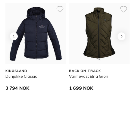
KINGSLAND
BACK ON TRACK
Dunjakke Classic
Värmeväst Etna Grön
D
3 794 NOK
1 699 NOK