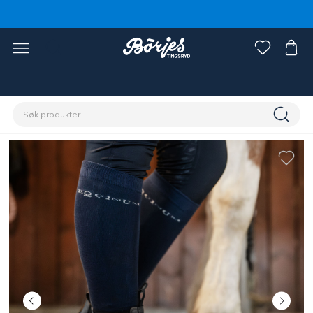
Hjem
Rytter
Sko, støvler & chaps
Sko