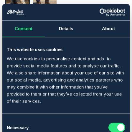
▾
41
Consent
Details
About
Legg i handlekurven
This website uses cookies
På lager
We use cookies to personalise content and ads, to
Se lager i butikk
provide social media features and to analyse our traffic.
We also share information about your use of our site with
our social media, advertising and analytics partners who
Beskrivelse
may combine it with other information that you’ve
Lett fôret jodhpursko med Gritex originalmembran og
provided to them or that they’ve collected from your use
kraftig VIBRAM gummisåle. Beskytter svært godt mot
of their services.
vann og kulde. Laget av førsteklasses skinn.
Vannavstøtende spray anbefales før bruk. Laget i Italia.
Størrelsesguide
Consent
Necessary
Art.nr 1348-BK-41
Selection