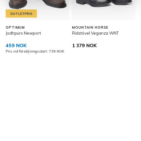
OUTLETPRIS
OPTIMUM
MOUNTAIN HORSE
Jodhpurs Newport
Ridstövel Veganza WNT
B
459 NOK
1 379 NOK
K
Pris vid försäljningsstart: 739 NOK
P