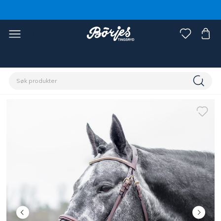
Hjem
Hest
Hodelag og tøyler
Hodelag