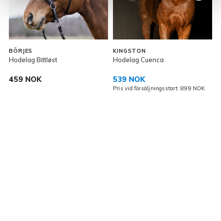
BÖRJES
KINGSTON
Hodelag Bittløst
Hodelag Cuenca
H
459 NOK
539 NOK
Pris vid försäljningsstart: 899 NOK
P