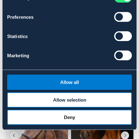
SVART
BRUN
Preferences
Se lager i butikk
Statistics
Anmeldelser
Marketing
About the brand
Allow all
Lignende produkter
Allow selection
Deny