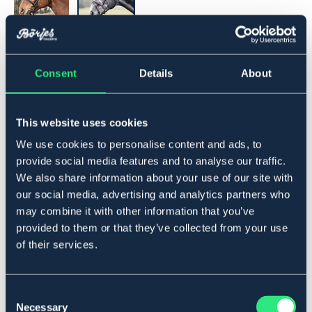
▾
Full
Consent
Details
About
Legg i handlekurven
This website uses cookies
På lager
Se lager i butikk
We use cookies to personalise content and ads, to
provide social media features and to analyse our traffic.
We also share information about your use of our site with
Beskrivelse
our social media, advertising and analytics partners who
may combine it with other information that you’ve
Aachen hodelag med dekorativ søm og mykt fôr på
provided to them or that they’ve collected from your use
nesegrime og nakkestykke. Buet nakkestykke hvor
of their services.
nesegrimens reim er tredd på utsiden. Pannebånd
dekorert med messingfargede clincher, tøylekroker.
Messingspenne.
Consent
Størrelsesguide
Necessary
Selection
Art.nr 209669-BN-FS