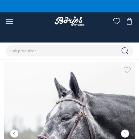
Hjem
Hest
Hodelag og tøyler
Hodelag