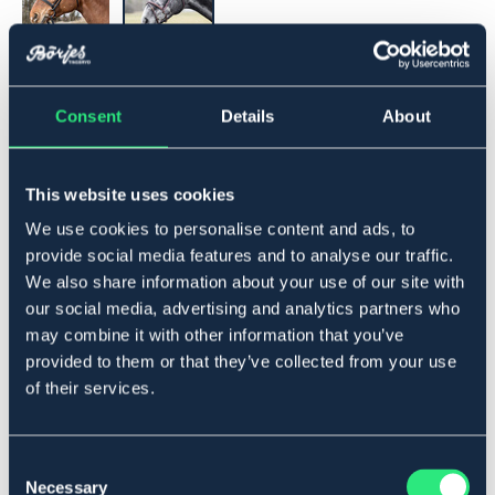
▾
Cob
Consent
Details
About
Legg i handlekurven
This website uses cookies
På lager
Se lager i butikk
We use cookies to personalise content and ads, to
provide social media features and to analyse our traffic.
We also share information about your use of our site with
Beskrivelse
our social media, advertising and analytics partners who
may combine it with other information that you’ve
Aachen hodelag med dekorativ søm og mykt fôr på
provided to them or that they’ve collected from your use
nesegrime og nakkestykke. Buet nakkestykke hvor
of their services.
nesegrimens reim er tredd på utsiden. Pannebånd
dekorert med messingfargede clincher, tøylekroker.
Messingspenne.
Consent
Størrelsesguide
Necessary
Selection
Art.nr 209669-BN-CS