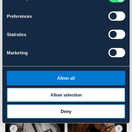
SVART
BRUN
Preferences
Se lager i butikk
Statistics
Anmeldelser
Marketing
About the brand
Allow all
Lignende produkter
Allow selection
Deny