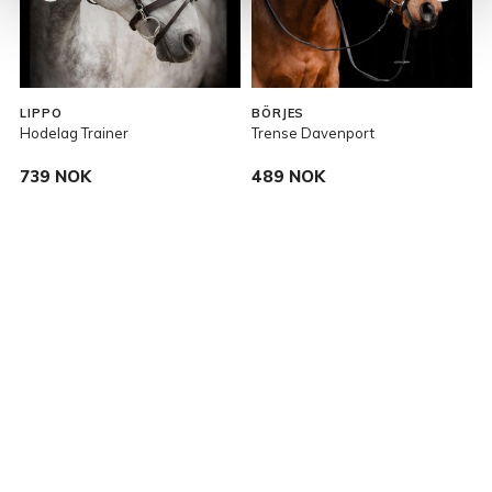
LIPPO
BÖRJES
Hodelag Trainer
Trense Davenport
T
739 NOK
489 NOK