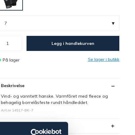
▾
7
Legg i handlekurven
Se lager i butikk
På lager
Beskrivelse
Vind- og vanntett hanske. Varmfôret med fleece og
behagelig borrelåsfeste rundt håndleddet.
Art.nr 14517-BK-7
Se lager i butikk