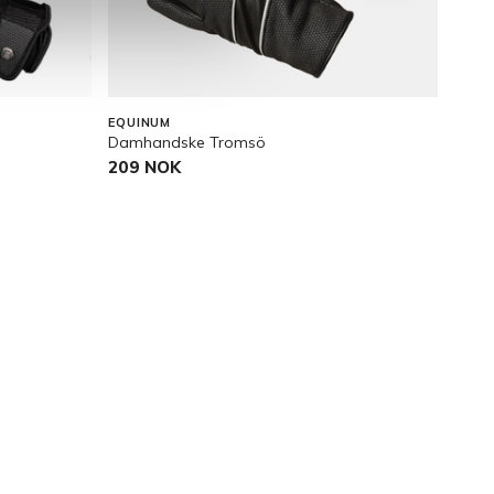
OU
EQUINUM
KING
Damhandske Tromsö
Allr
209 NOK
44,9
Pris v