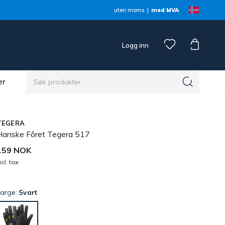
uten moms
med MVA
Logg inn
er
TEGERA
Hanske Fôret Tegera 517
159 NOK
ncl. tax:
Farge:
Svart