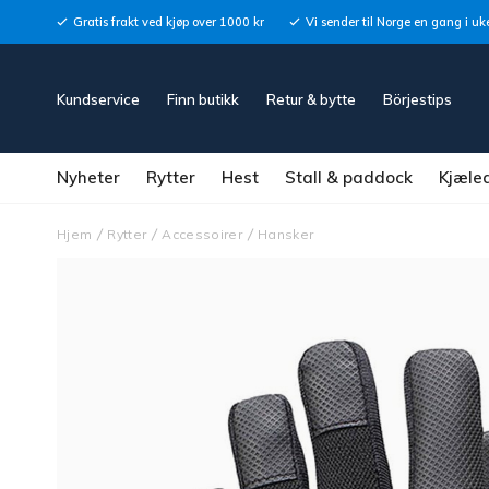
Gratis frakt ved kjøp over 1000 kr
Vi sender til Norge en gang i uk
Kundservice
Finn butikk
Retur & bytte
Börjestips
Nyheter
Rytter
Hest
Stall & paddock
Kjæle
Hjem
Rytter
Accessoirer
Hansker