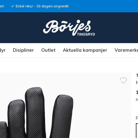
en!
Enkel retur - 30 dagers angrerett
dyr
Disipliner
Outlet
Aktuella kampanjer
Varemerk
I