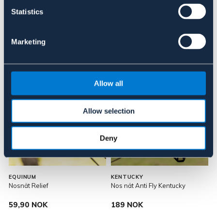
About the brand
Statistics
Marketing
Lignende produkter
Allow all
Allow selection
Deny
EQUINUM
KENTUCKY
Nosnät Relief
Nos nät Anti Fly Kentucky
F
59,90 NOK
189 NOK