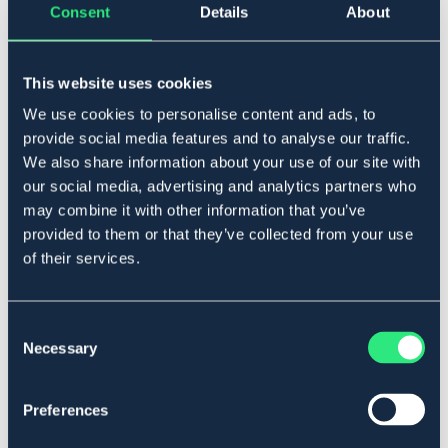
Consent
Details
About
▾
L
This website uses cookies
Ikke på lager i nettbutikken
Se lager i butikk
We use cookies to personalise content and ads, to
provide social media features and to analyse our traffic.
We also share information about your use of our site with
Beskrivelse
our social media, advertising and analytics partners who
Er laget av et spesialutviklet fint lettvektsmateriale som
may combine it with other information that you’ve
bidrar til å forhindre fluer og UV-stråling. Over øynene er
provided to them or that they’ve collected from your use
det et ekstra sterkt stoff slik at det hindrer masken i å
of their services.
ligge mot øynene. Festes med borrelås og en ekstra
magnetspenne slik at den holdes godt på plass.
Art.nr 22570-BU-L
Consent
Necessary
Selection
Se lager i butikk
Preferences
Anmeldelser