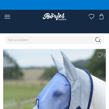
Hjem
Hest
Fluebeskyttelse
Fluehetter