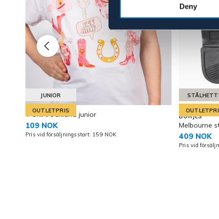
Deny
JUNIOR
STÅLHETT
OUTLETPRIS
OUTLETPR
T-Shirt Oakland junior
BÖRJES
109 NOK
Melbourne s
Pris vid försäljningsstart: 159 NOK
409 NOK
Pris vid försäl