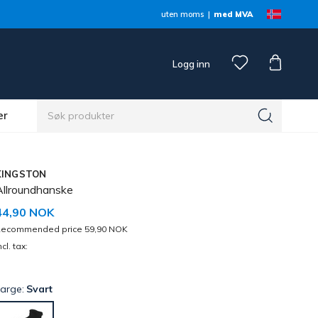
uten moms
med MVA
Logg inn
er
KINGSTON
Allroundhanske
44,90 NOK
ecommended price 59,90 NOK
ncl. tax:
Farge:
Svart