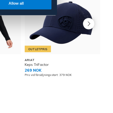
Allow all
OUTLETPRIS
OU
ARIAT
AVIG
Keps TriFactor
Term
269 NOK
1 45
Pris vid försäljningsstart: 379 NOK