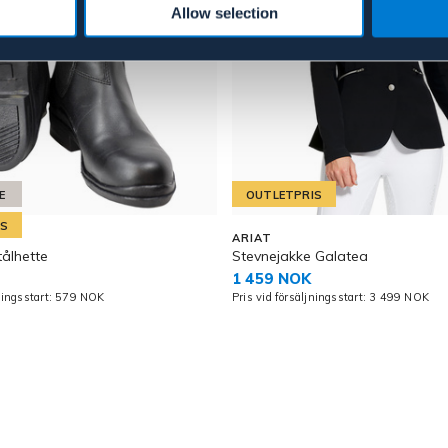
Allow selection
E
OUTLETPRIS
IS
ARIAT
tålhette
Stevnejakke Galatea
1 459 NOK
jningsstart: 579 NOK
Pris vid försäljningsstart: 3 499 NOK