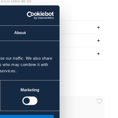
Art.nr 14810-BK-XS
SVART
OUTLETPRIS
Se lager i butikk
About
Anmeldelser
About the brand
se our traffic. We also share
ers who may combine it with
 services.
Marketing