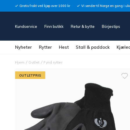
Gratis frakt ved kjøp over 1000 kr
Vi sender til Norge en gang i uk
Kundservice
Finn butikk
Retur & bytte
Börjestips
Nyheter
Rytter
Hest
Stall & paddock
Kjæle
Hjem
Outlet
Fynd rytter
OUTLETPRIS