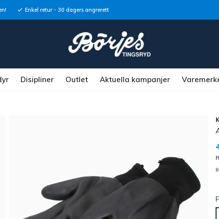
en!
Enkel retur - 30 dagers angrerett
dyr
Disipliner
Outlet
Aktuella kampanjer
Varemerk
R
I